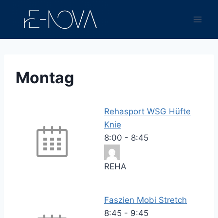
Zum
Inhalt
springen
Montag
Rehasport WSG Hüfte
Knie
8:00
-
8:45
REHA
Faszien Mobi Stretch
8:45
-
9:45