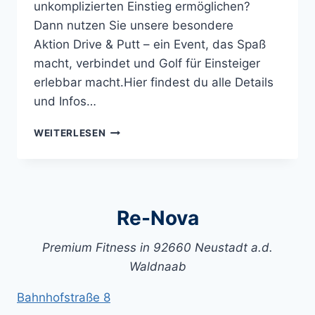
unkomplizierten Einstieg ermöglichen?
Dann nutzen Sie unsere besondere
Aktion Drive & Putt – ein Event, das Spaß
macht, verbindet und Golf für Einsteiger
erlebbar macht.Hier findest du alle Details
und Infos…
DRIVE
WEITERLESEN
&
PUTT
AM
SAMSTAG,
30.
Re-Nova
MAI
–
Premium Fitness in 92660 Neustadt a.d.
PRÄSENTIERT
VON
Waldnaab
RE-
NOVA
Bahnhofstraße 8